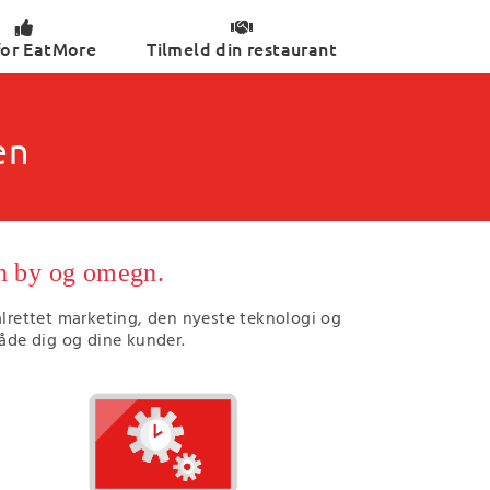
for EatMore
Tilmeld din restaurant
en
in by og omegn.
lrettet marketing, den nyeste teknologi og
både dig og dine kunder.