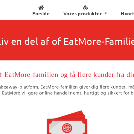
Forside
Vores produkter
Hvor
liv en del af of EatMore-Famili
 EatMore-familien og få flere kunder fra d
akeaway-platform. EatMore-familien giver dig flere kunder, må
 EatMore vil gøre online handel nemt, hurtigt og sikkert for 