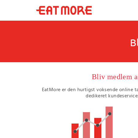
B
Bliv medlem af
EatMore er den hurtigst voksende online t
dedikeret kundeservice.